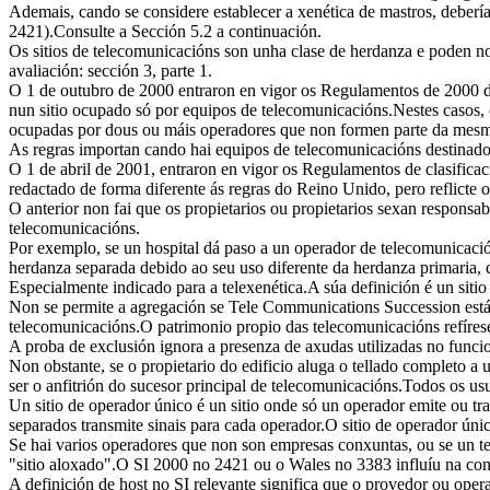
Ademais, cando se considere establecer a xenética de mastros, debería
2421).Consulte a Sección 5.2 a continuación.
Os sitios de telecomunicacións son unha clase de herdanza e poden no
avaliación: sección 3, parte 1.
O 1 de outubro de 2000 entraron en vigor os Regulamentos de 2000 de 
nun sitio ocupado só por equipos de telecomunicacións.Nestes casos, o
ocupadas por dous ou máis operadores que non formen parte da mes
As regras importan cando hai equipos de telecomunicacións destinados
O 1 de abril de 2001, entraron en vigor os Regulamentos de clasificac
redactado de forma diferente ás regras do Reino Unido, pero reflicte o
O anterior non fai que os propietarios ou propietarios sexan responsab
telecomunicacións.
Por exemplo, se un hospital dá paso a un operador de telecomunicació
herdanza separada debido ao seu uso diferente da herdanza primaria, q
Especialmente indicado para a telexenética.A súa definición é un sit
Non se permite a agregación se Tele Communications Succession está lo
telecomunicacións.O patrimonio propio das telecomunicacións refírese
A proba de exclusión ignora a presenza de axudas utilizadas no fun
Non obstante, se o propietario do edificio aluga o tellado completo a
ser o anfitrión do sucesor principal de telecomunicacións.Todos os usua
Un sitio de operador único é un sitio onde só un operador emite ou 
separados transmite sinais para cada operador.O sitio de operador únic
Se hai varios operadores que non son empresas conxuntas, ou se un ter
"sitio aloxado".O SI 2000 no 2421 ou o Wales no 3383 influíu na consi
A definición de host no SI relevante significa que o provedor ou opera