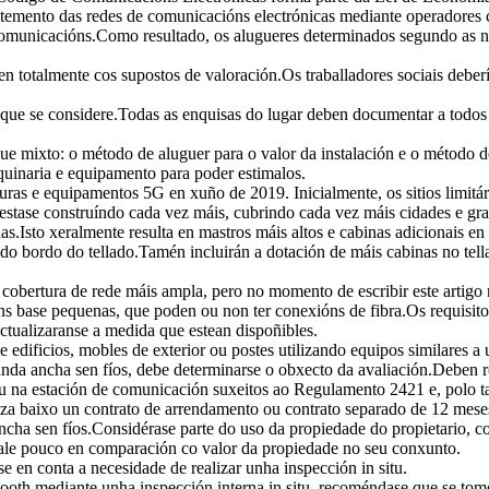
mantemento das redes de comunicacións electrónicas mediante operadores 
elecomunicacións.Como resultado, os alugueres determinados segundo as n
n totalmente cos supostos de valoración.Os traballadores sociais debe
 que se considere.Todas as enquisas do lugar deben documentar a todos os
e mixto: o método de aluguer para o valor da instalación e o método de 
quinaria e equipamento para poder estimalos.
uras e equipamentos 5G en xuño de 2019. Inicialmente, os sitios limitá
 estase construíndo cada vez máis, cubrindo cada vez máis cidades e gr
tradas.Isto xeralmente resulta en mastros máis altos e cabinas adicionais 
do bordo do tellado.Tamén incluirán a dotación de máis cabinas no tell
obertura de rede máis ampla, pero no momento de escribir este artigo n
 base pequenas, que poden ou non ter conexións de fibra.Os requisitos d
actualizaranse a medida que estean dispoñibles.
de edificios, mobles de exterior ou postes utilizando equipos similares 
anda ancha sen fíos, debe determinarse o obxecto da avaliación.Deben re
 ou na estación de comunicación suxeitos ao Regulamento 2421 e, polo t
iliza baixo un contrato de arrendamento ou contrato separado de 12 mese
ncha sen fíos.Considérase parte do uso da propiedade do propietario, com
vale pouco en comparación co valor da propiedade no seu conxunto.
e en conta a necesidade de realizar unha inspección in situ.
ooth mediante unha inspección interna in situ, recoméndase que se tome