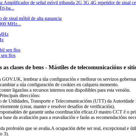
i-ba...
1900 MHz...
Hz
sen fíos
s clases de bens - Mástiles de telecomunicacións e sitio
s GOV.UK, lembrar a túa configuración e mellorar os servizos goberna
 cambiar a súa configuración de cookies en calquera momento.
conter ligazóns a recursos internos non dispoñibles para esta versión.
Principais direccións:
po de Utilidades, Transporte e Telecomunicacións (UTT) da Autoridad
eriormente (crear, manter e resolver desafíos de verificación).
ponsables de garantir unha coordinación eficaz.O mastro CCT é o prim
base da avaliación para a reavaliación e farán as recomendacións necesar
 da profesión que se avalia.A ocupación debe ser real, excepcional e út
o 3).