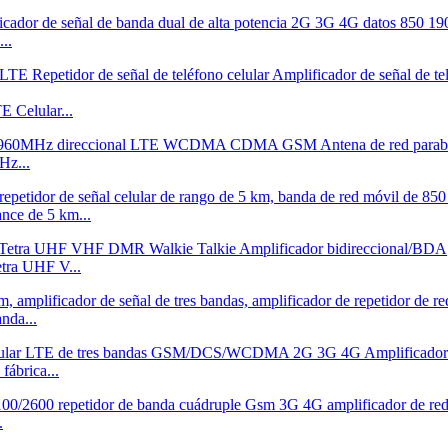
..
Celular...
Hz...
ance de 5 km...
etra UHF V...
nda...
fábrica...
.