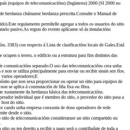
 país (equipos de telecomunicacións) (Inglaterra) 2000 (SI 2000 no
os de herdanza chámanse herdanza prescrita.Consulte o Manual de
o).Este regulamento permítelle agregar a todos os usuarios do sitio
tario pasivo.As regras do evento aplícanse só ás instalacións
m. 3383) con respecto á Lista de clasificacións locais de Gales.Está
ocupen o terreo, o edificio ou a estrutura para fins distintos das
r de comunicacións separado.O uso das telecomunicacións crea unha
on se utiliza principalmente para enviar ou recibir sinais sen fíos.
u varios operadores;E
pósito que non sexa proporcionar ou operar un sitio para equipos de
on se aplica á conmutación de liña fixa ou fibra.
te xustamente da herdanza básica das telecomunicacións.
perador individual que é membro do sitio, o provedor do sitio pasa a
host do sitio.
ador cando unha empresa conxunta de dous operadores de rede
ite desde o sitio.
 sitio de telecomunicacións considerarase un sitio compartido ou
.
itio ou ten dereito a recibir o pago será o contribuínte de toda a