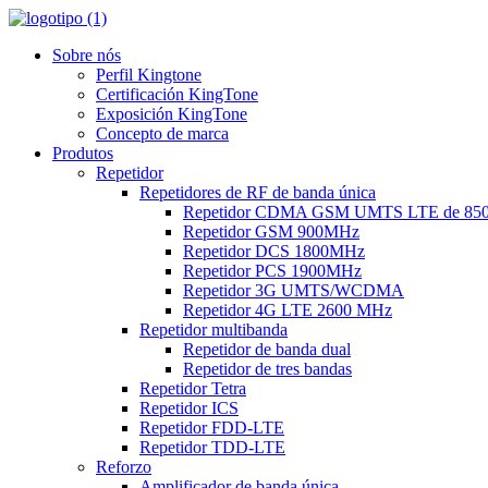
Sobre nós
Perfil Kingtone
Certificación KingTone
Exposición KingTone
Concepto de marca
Produtos
Repetidor
Repetidores de RF de banda única
Repetidor CDMA GSM UMTS LTE de 85
Repetidor GSM 900MHz
Repetidor DCS 1800MHz
Repetidor PCS 1900MHz
Repetidor 3G UMTS/WCDMA
Repetidor 4G LTE 2600 MHz
Repetidor multibanda
Repetidor de banda dual
Repetidor de tres bandas
Repetidor Tetra
Repetidor ICS
Repetidor FDD-LTE
Repetidor TDD-LTE
Reforzo
Amplificador de banda única