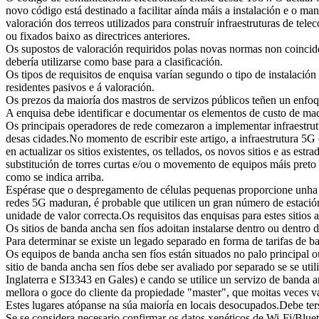
novo código está destinado a facilitar aínda máis a instalación e o 
valoración dos terreos utilizados para construír infraestruturas de t
ou fixados baixo as directrices anteriores.
Os supostos de valoración requiridos polas novas normas non coincide
debería utilizarse como base para a clasificación.
Os tipos de requisitos de enquisa varían segundo o tipo de instalación
residentes pasivos e á valoración.
Os prezos da maioría dos mastros de servizos públicos teñen un enfoqu
A enquisa debe identificar e documentar os elementos de custo de ma
Os principais operadores de rede comezaron a implementar infraestrut
desas cidades.No momento de escribir este artigo, a infraestrutura 5G
en actualizar os sitios existentes, os tellados, os novos sitios e as es
substitución de torres curtas e/ou o movemento de equipos máis preto 
como se indica arriba.
Espérase que o despregamento de células pequenas proporcione unha c
redes 5G maduran, é probable que utilicen un gran número de estacións
unidade de valor correcta.Os requisitos das enquisas para estes sitios 
Os sitios de banda ancha sen fíos adoitan instalarse dentro ou dentro 
Para determinar se existe un legado separado en forma de tarifas de b
Os equipos de banda ancha sen fíos están situados no palo principal
sitio de banda ancha sen fíos debe ser avaliado por separado se se ut
Inglaterra e SI3343 en Gales) e cando se utilice un servizo de banda a
mellora o goce do cliente da propiedade "master", que moitas veces 
Estes lugares atópanse na súa maioría en locais desocupados.Debe ters
Se se considera necesario confirmar os datos xenéticos de Wi-Fi/Bluet