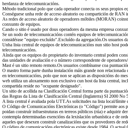
herdanza de telecomunicacións.
Método tradicional polo que cada operador conecta os seus propios equi
Conséguese unha rede de acceso aleatorio ou compartición de RAN inst
As redes de acceso aleatorio de operadores móbiles (MORAN) coinstal
conxunto de equipos.
Cando o sitio é usado por dous operadores da mesma empresa conxunt
Se un nodo de telecomunicacións contén equipos de telecomunicacións pa
considérase "equipo excluído".Excluído da agregación.Os usuarios da l
Unha lista central de equipos de telecomunicacións nun sitio host po
telecomunicacións.
Aínda que os equipos do propietario do inventario central poden consi
das unidades de avaliación e o número correspondente de operadores/
Mast é un sitio remoto remoto.Os usuarios combínanse coa puntuación 
O mastro forma parte dunha instalación máis grande non relacionada c
en telecomunicacións, polo que non se aplican as disposicións do mes
web utiliza un aloxamento non exclusivo cun host da lista central, inc
compartida reside no "ocupante designado".
Un sitio de acollida na Clasificación Central forma parte da puntuació
das Regras da Lista de Clasificación Central (Inglaterra) SI 2000 No 
A lista central é avaliada pola UTT.As solicitudes na lista local/límite 
O Código de Comunicacións Electrónicas (o "Código") permite aos pr
poidan construír infraestruturas en terreos públicos (rúa) e adquirir
contempla determinadas exencións da lexislación urbanística e de ord
aqueles que desexen construír canalizacións que os provedores de red
O código de comunicacións electrónicas existe desde 1984. O actual