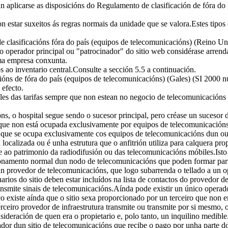
n aplicarse as disposicións do Regulamento de clasificación de fóra do
n estar suxeitos ás regras normais da unidade que se valora.Estes tip
clasificacións fóra do país (equipos de telecomunicacións) (Reino Unid
 operador principal ou "patrocinador" do sitio web considérase arrenda
ma empresa conxunta.
 ao inventario central.Consulte a sección 5.5 a continuación.
ións de fóra do país (equipos de telecomunicacións) (Gales) (SI 2000 nú
 efecto.
les das tarifas sempre que non estean no negocio de telecomunicacións e 
ns, o hospital segue sendo o sucesor principal, pero créase un suceso
ue non está ocupada exclusivamente por equipos de telecomunicacións e n
io que se ocupa exclusivamente cos equipos de telecomunicacións dun o
calizada ou é unha estrutura que o anfitrión utiliza para calquera pro
 ao patrimonio da radiodifusión ou das telecomunicacións móbiles.Isto n
cionamento normal dun nodo de telecomunicacións que poden formar par
 un provedor de telecomunicacións, que logo subarrenda o tellado a un o
rios do sitio deben estar incluídos na lista de contactos do provedor de 
transmite sinais de telecomunicacións.Aínda pode existir un único oper
o existe aínda que o sitio sexa proporcionado por un terceiro que non em
ceiro provedor de infraestrutura transmite ou transmite por si mesmo, o
deración de quen era o propietario e, polo tanto, un inquilino medible
dor dun sitio de telecomunicacións que recibe o pago por unha parte do s