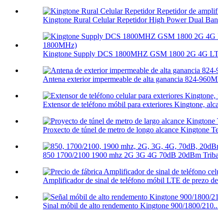
Kingtone Rural Celular Repetidor High Power Dual Ban.
Kingtone Supply DCS 1800MHZ GSM 1800 2G 4G LTE 
Antena exterior impermeable de alta ganancia 824-960M
Extensor de teléfono móbil para exteriores Kingtone, alc
Proxecto de túnel de metro de longo alcance Kingtone T
850 1700/2100 1900 mhz 2G 3G 4G 70dB 20dBm Triba
Amplificador de sinal de teléfono móbil LTE de prezo de 
Sinal móbil de alto rendemento Kingtone 900/1800/210..