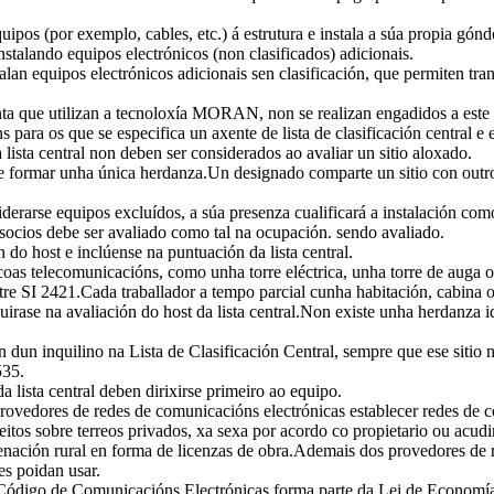
pos (por exemplo, cables, etc.) á estrutura e instala a súa propia gónd
alando equipos electrónicos (non clasificados) adicionais.
an equipos electrónicos adicionais sen clasificación, que permiten tr
a que utilizan a tecnoloxía MORAN, non se realizan engadidos a este 
ra os que se especifica un axente de lista de clasificación central e es
ista central non deben ser considerados ao avaliar un sitio aloxado.
de formar unha única herdanza.Un designado comparte un sitio con outro
derarse equipos excluídos, a súa presenza cualificará a instalación com
socios debe ser avaliado como tal na ocupación. sendo avaliado.
do host e inclúense na puntuación da lista central.
oas telecomunicacións, como unha torre eléctrica, unha torre de auga o
tre SI 2421.Cada traballador a tempo parcial cunha habitación, cabina 
luirase na avaliación do host da lista central.Non existe unha herdanza i
n dun inquilino na Lista de Clasificación Central, sempre que ese sitio
535.
da lista central deben dirixirse primeiro ao equipo.
ovedores de redes de comunicacións electrónicas establecer redes de 
 dereitos sobre terreos privados, xa sexa por acordo co propietario ou a
enación rural en forma de licenzas de obra.Ademais dos provedores de r
es poidan usar.
 Código de Comunicacións Electrónicas forma parte da Lei de Economía