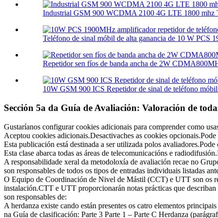
Industrial GSM 900 WCDMA 2100 4G LTE 1800 mhz Tr
Teléfono de sinal móbil de alta ganancia de 10 W PCS 
Repetidor sen fíos de banda ancha de 2W CDMA800M
10W GSM 900 ICS Repetidor de sinal de teléfono móbil 
Sección 5a da Guía de Avaliación: Valoración de todas a
Gustaríanos configurar cookies adicionais para comprender como usa
Aceptou cookies adicionais.Desactivaches as cookies opcionais.Pode
Esta publicación está destinada a ser utilizada polos avaliadores.Pode 
Esta clase abarca todas as áreas de telecomunicacións e radiodifusión.
A responsabilidade xeral da metodoloxía de avaliación recae no Gru
son responsables de todos os tipos de entradas individuais listadas ant
O Equipo de Coordinación de Nivel de Mástil (CCT) e UTT son os res
instalación.CTT e UTT proporcionarán notas prácticas que describan a 
son responsables de:
A herdanza existe cando están presentes os catro elementos principais
na Guía de clasificación: Parte 3 Parte 1 – Parte C Herdanza (parágraf