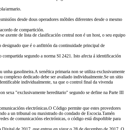
ola/armario.
ansmisións desde dous operadores móbiles diferentes desde o mesmo
acordo de compartición.
e axente de lista de clasificación central non é un host, o seu equipo
 designado que é o anfitrión da continuidade principal de
o compartida segundo a norma SI 2421. Isto afecta á identificación
u unha gasolineira.A xenética primaria non se utiliza exclusivamente
ou complexo dedicado debe ser avaliado individualmente.Se un sitio
dentificable individualmente, xa que o control final da vivenda
 non sexa "exclusivamente hereditario" segundo se define na Parte III
comunicacións electrónicas.O Código permite que estes provedores
cudindo a un tribunal ou maxistrado do condado de Escocia.Tamén
edes de comunicacións electrónicas, o código está dispoñible para
 Dixital de 2017, que entrou en vigor o 28 de decembro de 2017. O