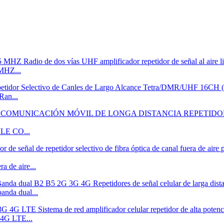
MHZ...
an...
ILE CO...
de aire...
nda dual...
 4G LTE...