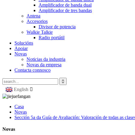
Amplificador de banda dual
Amplificador de tres bandas
Antena
Accesorios
Divisor de potencia
Walkie Talkie
Radio portátil
Solucións
Apoiar
Novas
Noticias da industria
Novas da empresa
Contacta connosco
English
Casa
Novas
Sección 5a da Guía de Avaliación: Valoración de todas as clases 
Novas