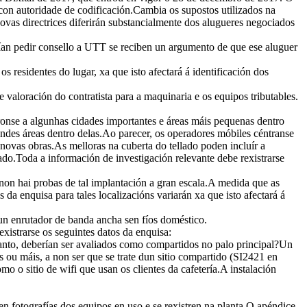
con autoridade de codificación.Cambia os supostos utilizados na
ovas directrices diferirán substancialmente dos alugueres negociados
rían pedir consello a UTT se reciben un argumento de que ese aluguer
 residentes do lugar, xa que isto afectará á identificación dos
valoración do contratista para a maquinaria e os equipos tributables.
ronse a algunhas cidades importantes e áreas máis pequenas dentro
andes áreas dentro delas.Ao parecer, os operadores móbiles céntranse
en novas obras.As melloras na cuberta do tellado poden incluír a
ado.Toda a información de investigación relevante debe rexistrarse
on hai probas de tal implantación a gran escala.A medida que as
a enquisa para tales localizacións variarán xa que isto afectará á
a un enrutador de banda ancha sen fíos doméstico.
xistrarse os seguintes datos da enquisa:
anto, deberían ser avaliados como compartidos no palo principal?Un
s ou máis, a non ser que se trate dun sitio compartido (SI2421 en
o o sitio de wifi que usan os clientes da cafetería.A instalación
n fotografías dos equipos en uso e se rexistren na planta.O apéndice