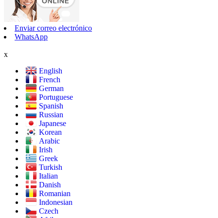
Enviar correo electrónico
WhatsApp
x
English
French
German
Portuguese
Spanish
Russian
Japanese
Korean
Arabic
Irish
Greek
Turkish
Italian
Danish
Romanian
Indonesian
Czech