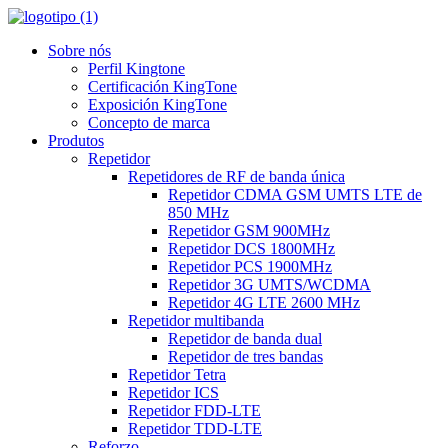
Sobre nós
Perfil Kingtone
Certificación KingTone
Exposición KingTone
Concepto de marca
Produtos
Repetidor
Repetidores de RF de banda única
Repetidor CDMA GSM UMTS LTE de
850 MHz
Repetidor GSM 900MHz
Repetidor DCS 1800MHz
Repetidor PCS 1900MHz
Repetidor 3G UMTS/WCDMA
Repetidor 4G LTE 2600 MHz
Repetidor multibanda
Repetidor de banda dual
Repetidor de tres bandas
Repetidor Tetra
Repetidor ICS
Repetidor FDD-LTE
Repetidor TDD-LTE
Reforzo